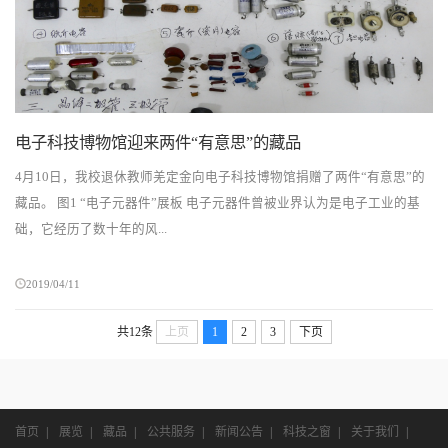
电子科技博物馆迎来两件“有意思”的藏品
4月10日，我校退休教师羌定金向电子科技博物馆捐赠了两件“有意思”的
藏品。 图1 “电子元器件”展板 电子元器件曾被业界认为是电子工业的基
础，它经历了数十年的风...
2019/04/11
共12条
上页
1
2
3
下页
首页
|
展览
|
藏品
|
公共服务
|
新闻公告
|
科技之窗
|
关于我们
|