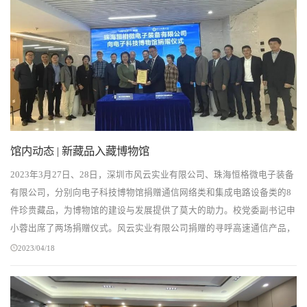
馆内动态 | 新藏品入藏博物馆
2023年3月27日、28日，深圳市风云实业有限公司、珠海恒格微电子装备
有限公司，分别向电子科技博物馆捐赠通信网络类和集成电路设备类的8
件珍贵藏品，为博物馆的建设与发展提供了莫大的助力。校党委副书记申
小蓉出席了两场捐赠仪式。风云实业有限公司捐赠的寻呼高速通信产品，
研发于1997年，是当时国内唯一的全系统高速寻...
2023/04/18