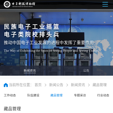
Togg
navig
民族电子工业摇篮
电子类院校排头兵
推动中国电子工业发展的进程中发挥了重要作用
The Way of Exhibiting the Spirit of Seeing People and Seeing Things
新闻资讯
公告
当前所在位置：
首页
新闻公告
新闻资讯
藏品管理
工作动态
队伍建设
藏品管理
专题采访
行业动态
藏品管理