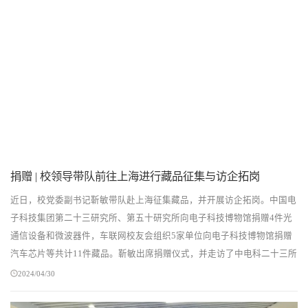
捐赠 | 校领导带队前往上海进行藏品征集与访企拓岗
近日，校党委副书记靳敏带队赴上海征集藏品，并开展访企拓岗。中国电
子科技集团第二十三研究所、第五十研究所向电子科技博物馆捐赠4件光
通信设备和微波器件，车联网校友会组织5家单位向电子科技博物馆捐赠
汽车芯片等共计11件藏品。靳敏出席捐赠仪式，并走访了中电科二十三所
和湖北芯擎科技有限公司，围绕人才培养、就业...
2024/04/30