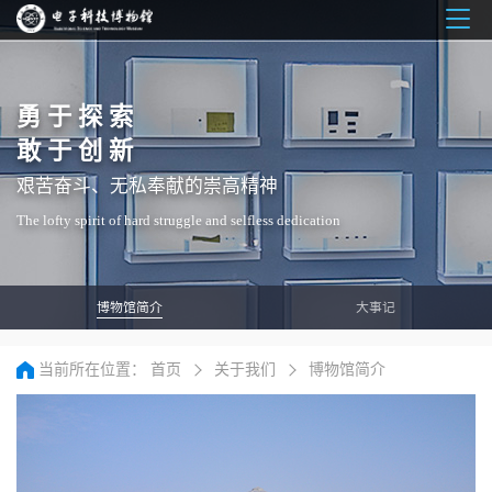
Togg
navig
勇于探索
敢于创新
艰苦奋斗、无私奉献的崇高精神
The lofty spirit of hard struggle and selfless dedication
博物馆简介
大事记
当前所在位置：
首页
关于我们
博物馆简介