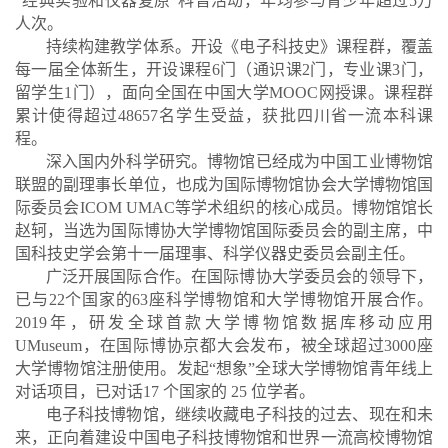
“经典实验和仪器复原”科普活动，年均参与青少年超过5万
人次。
持续构建教学体系。开设《电子科技史》课程群，覆盖
每一届全体新生，开设课程6门（通识课2门，专业课3门，
留学生1门），面向全国在中国大学MOOC网授课。课程群
累计使得超过48657名学生受益，获批四川省一流本科课
程。
深入国内外科学研究。博物馆已经成为中国工业博物馆
联盟的副理事长单位，也成为国际博物馆协会大学博物馆国
际委员会ICOM UMAC等学术组织的核心成员。博物馆馆长
赵轲，当选为国际博协大学博物馆国际委员会的副主席，中
国科技史学会第十一届理事、科学仪器史委员会副主任。
广泛开展国际合作。在国际博协大学委员会的领导下，
已与22个国家的63座科学博物馆和大学博物馆开展合作。
2019年，研发全球首款大学博物馆数据库移动应用
UMuseum，在国际博协京都大会发布，被全球超过3000座
大学博物馆注册使用。发起“想象”全球大学博物馆青年线上
对话项目，已对话17 个国家的 25 位学者。
电子科技博物馆，继续收藏电子科技的过去、现在和未
来，正向着建设中国电子科技博物馆和世界一流高校博物馆