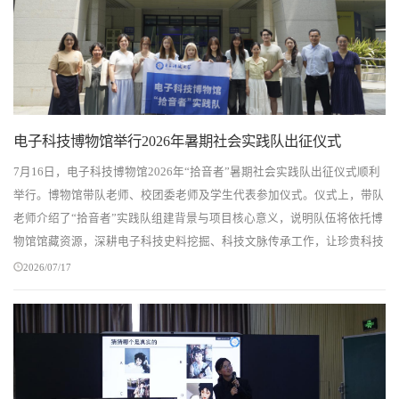
计算机学院蒲晓蓉教授受邀做客金沙讲坛
电子科技博物馆举行2026年暑期社会实践队出征仪式
7月16日，电子科技博物馆2026年“拾音者”暑期社会实践队出征仪式顺利
举行。博物馆带队老师、校团委老师及学生代表参加仪式。仪式上，带队
老师介绍了“拾音者”实践队组建背景与项目核心意义，说明队伍将依托博
物馆馆藏资源，深耕电子科技史料挖掘、科技文脉传承工作，让珍贵科技
史料重焕生机。同时着重强调暑期实践务必...
2026/07/17