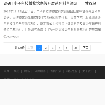
调研 | 电子科技博物馆寒假开展系列科普调研——甘孜站
2025年1月13日至14日，电子科技博物馆科普调研团队前往甘孜开展科普
调研。由博物馆师生组成的科普调研团队前往四川民族学院（甘孜州青少
年科技体验与展示基地）、康定市公主桥社区（健康科普及青少年编程科
普特色基地）、甘孜州气象局（甘孜州防灾减灾气象科普基地）开展四川
省科普基地和四川省涉藏地区特色科普基地调研...
2025/02/28
...
共179条
上页
1
2
3
4
5
36
下页
首页
|
展览
|
藏品
|
公共服务
|
新闻公告
|
科技之窗
|
关于我们
|
电话：028—61831009
邮箱：bwg@uestc.edu.cn
地址：成都市高新西区西源大道2006号电子科技大学清水河校区