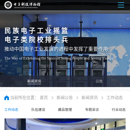
Togg
navig
民族电子工业摇篮
电子类院校排头兵
推动中国电子工业发展的进程中发挥了重要作用
The Way of Exhibiting the Spirit of Seeing People and Seeing Things
新闻资讯
公告
当前所在位置：
首页
新闻公告
新闻资讯
工作动态
工作动态
队伍建设
藏品管理
专题采访
行业动态