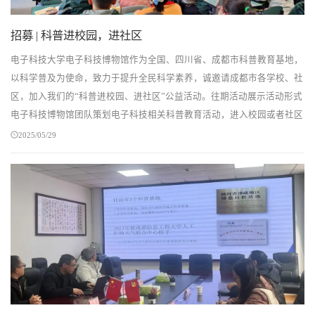
招募 | 科普进校园，进社区
电子科技大学电子科技博物馆作为全国、四川省、成都市科普教育基地，
以科学普及为使命，致力于提升全民科学素养，诚邀请成都市各学校、社
区，加入我们的“科普进校园、进社区”公益活动。往期活动展示活动形式
电子科技博物馆团队策划电子科技相关科普教育活动，进入校园或者社区
开展，包含讲座、实验、互动等形式。活动...
2025/05/29