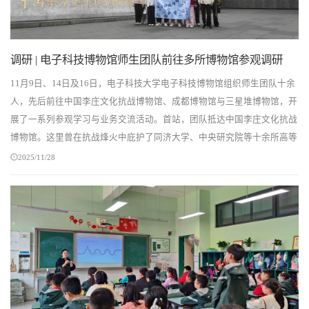
调研 | 电子科技博物馆师生团队前往多所博物馆参观调研
11月9日、14日及16日，电子科技大学电子科技博物馆组织师生团队十余
人，先后前往中国李庄文化抗战博物馆、成都博物馆与三星堆博物馆，开
展了一系列参观学习与业务交流活动。首站，团队抵达中国李庄文化抗战
博物馆。这里曾在抗战烽火中庇护了同济大学、中央研究院等十余所高等
学府和科研机构。在讲解员引导下，师生们通过...
2025/11/28