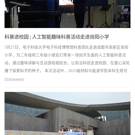
科普进校园 | 人工智能趣味科普活动走进尚阳小学
3月27日，电子科技大学电子科技博物馆科普团队走进成都市高新区尚阳
小学，为二年级和三年级小朋友们带来一场别开生面的人工智能科普活
动，通过趣味讲解与互动游戏相结合，让前沿科技走进校园，在童心深处
播下探索科学的种子。 本次活动中，2025级材料与能源学院本科生燕可
菲化身趣味AI小讲师，带领小朋友们开启一场生动...
2026/04/03