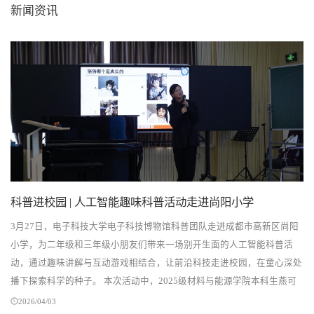
新闻资讯
感动中国2018年度人物”张渠伟参观我校
博物馆
科普进校园 | 人工智能趣味科普活动走进尚阳小学
3月27日，电子科技大学电子科技博物馆科普团队走进成都市高新区尚阳
小学，为二年级和三年级小朋友们带来一场别开生面的人工智能科普活
动，通过趣味讲解与互动游戏相结合，让前沿科技走进校园，在童心深处
播下探索科学的种子。 本次活动中，2025级材料与能源学院本科生燕可
菲化身趣味AI小讲师，带领小朋友们开启一场生动...
2026/04/03