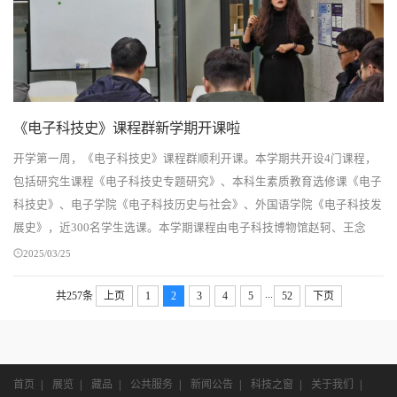
《电子科技史》课程群新学期开课啦
开学第一周，《电子科技史》课程群顺利开课。本学期共开设4门课程，
包括研究生课程《电子科技史专题研究》、本科生素质教育选修课《电子
科技史》、电子学院《电子科技历史与社会》、外国语学院《电子科技发
展史》，近300名学生选课。本学期课程由电子科技博物馆赵轲、王念
慈、叶桂兰老师，电子学院张丽、张胤老师，大学...
2025/03/25
...
共257条
上页
1
2
3
4
5
52
下页
首页
|
展览
|
藏品
|
公共服务
|
新闻公告
|
科技之窗
|
关于我们
|