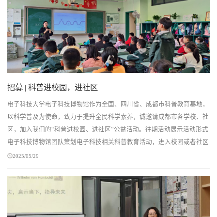
招募 | 科普进校园，进社区
电子科技大学电子科技博物馆作为全国、四川省、成都市科普教育基地，
以科学普及为使命，致力于提升全民科学素养，诚邀请成都市各学校、社
区，加入我们的“科普进校园、进社区”公益活动。往期活动展示活动形式
电子科技博物馆团队策划电子科技相关科普教育活动，进入校园或者社区
开展，包含讲座、实验、互动等形式。活动...
2025/05/29