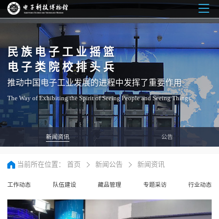
Togg
navig
民族电子工业摇篮
电子类院校排头兵
推动中国电子工业发展的进程中发挥了重要作用
The Way of Exhibiting the Spirit of Seeing People and Seeing Things
新闻资讯
公告
当前所在位置：
首页
新闻公告
新闻资讯
工作动态
队伍建设
藏品管理
专题采访
行业动态