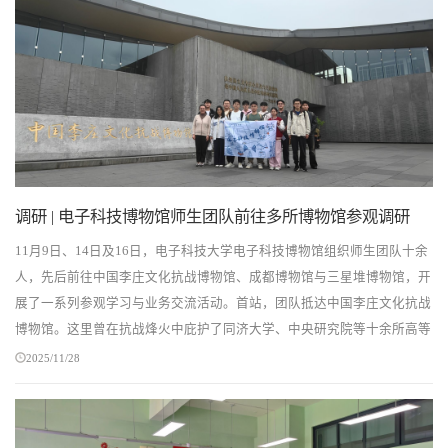
调研 | 电子科技博物馆师生团队前往多所博物馆参观调研
11月9日、14日及16日，电子科技大学电子科技博物馆组织师生团队十余
人，先后前往中国李庄文化抗战博物馆、成都博物馆与三星堆博物馆，开
展了一系列参观学习与业务交流活动。首站，团队抵达中国李庄文化抗战
博物馆。这里曾在抗战烽火中庇护了同济大学、中央研究院等十余所高等
学府和科研机构。在讲解员引导下，师生们通过...
2025/11/28