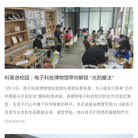
科普进校园｜电子科技博物馆带你解锁 “光刻魔法”
3月15日，电子科技博物馆科普团队再掀科普热潮，为小朋友们带来“芯片
的奥秘与光刻实验”趣味科普讲座，将硬核电子科技知识转化为沉浸式课
堂，在孩子们心中播下科学探索的种子。本次讲座由物理学院2024级电子
信息专业本科生高鹏驰主讲。课堂伊始，他以孩子们熟悉的蛋糕制作为
喻，巧妙引入芯片制造主题：“芯片的诞生如同...
2026/03/30