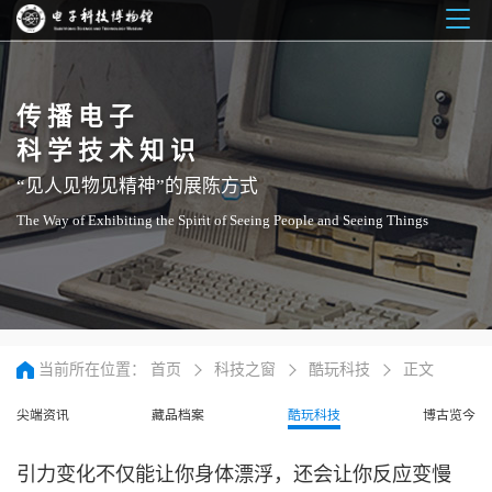
Togg
navig
传播电子
科学技术知识
“见人见物见精神”的展陈方式
The Way of Exhibiting the Spirit of Seeing People and Seeing Things
当前所在位置：
首页
科技之窗
酷玩科技
正文
尖端资讯
藏品档案
酷玩科技
博古览今
引力变化不仅能让你身体漂浮，还会让你反应变慢