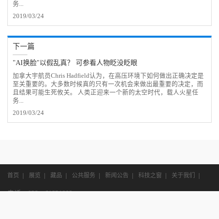
务...
2019/03/24
下一篇
"AI换脸"以假乱真？ 可参看人物眨没眨眼
加拿大宇航员Chris Hadfield认为，在高压环境下如何做出正确决定是
至关重要的。大多数时候真的只有一次机会来做出最重要的决定，而
且结果可能生死攸关。 人类正迎来一个新的太空时代，载人火星任
务...
2019/03/24
首页
|
展览
|
藏品
|
公共服务
|
新闻公告
|
科技之窗
|
关于我们
|
电话：028—61831009
邮箱：bwg@uestc.edu.cn
地址：成都市高新西区西源大道2006号电子科技大学清水河校区